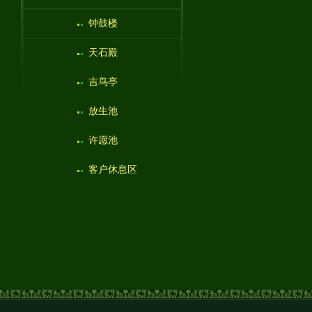
钟鼓楼
天石殿
吉鸟亭
放生池
许愿池
客户休息区